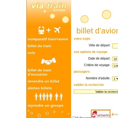
billet d'avio
comparatif train+avion
votre trajet
Ville de départ :
billet de train
vos options de voyage
vols
Date de départ :
Critère de voyage :
billet de train
passagers
d'occasion
Nombre d'adulte :
revendre un billet
valider la recherche
alertes billets
réservez a
rejoindre un groupe